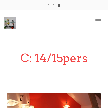
Togg
navig
C: 14/15pers